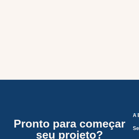
A 
Pronto para começar
Se
seu projeto?