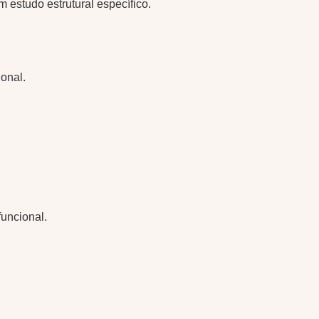
 estudo estrutural específico.
onal.
funcional.