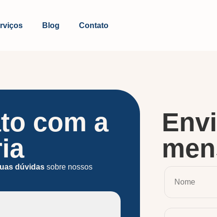
rviços
Blog
Contato
ato com a
Env
ia
men
 suas dúvidas
sobre nossos